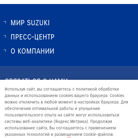
МИР SUZUKI
ПРЕСС-ЦЕНТР
О SUZUKI
ИСТОРИЯ SUZUKI
О КОМПАНИИ
НОВОСТИ
ПРОГРАММА ЛОЯЛЬНОСТИ
О КОМПАНИИ
ОПТОВЫЕ ПРОДАЖИ ЗАПЧАСТЕЙ
КОНТАКТЫ
СВЯЗАТЬСЯ С НАМИ
ЮРИДИЧЕСКАЯ ИНФОРМАЦИЯ
Используя сайт, вы соглашаетесь с политикой обработки
+7 (8452) 47-23-33
данных и использованием cookies вашего браузера. Cookies
можно отключить в любой момент в настройках браузера. Для
PROMO@AVTOMIR.RU
обеспечения оптимальной работы и улучшения
пользовательского опыта на сайте могут использоваться
системы веб-аналитики (Яндекс.Метрика). Продолжая
использование сайта, Вы соглашаетесь с применением
указанных технологий и размещением cookie-файлов.
© 2026